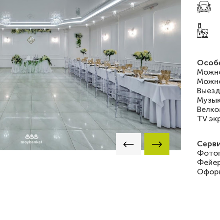
Особ
Можно
Можно
Выезд
Музык
Велко
TV эк
Серви
Фотог
Фейер
Офор