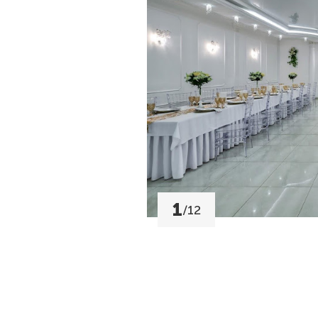
1
/
12