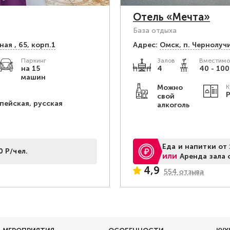
Отель «Мечта»
База отдыха
ая , 65, корп.1
Адрес:
Омск, п. Чернолучи
Паркинг
Залов
Вместимо
на 15
4
40 - 100
машин
Можно
К
Р
свой
пейская, русская
алкоголь
Еда и напитки от 
0 Р/чел.
или
Аренда зала 
4,9
554 отзыва