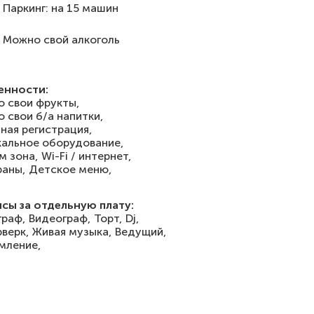
Паркинг: на 15 машин
Можно свой алкоголь
енности:
 свои фрукты,
 свои б/а напитки,
ная регистрация,
альное оборудование,
м зона,
Wi-Fi / интернет,
раны,
Детское меню,
сы за отдельную плату:
раф,
Видеограф,
Торт,
Dj,
верк,
Живая музыка,
Ведущий,
мление,