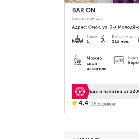
BAR ON
Банкетный зал
Адрес:
Омск, ул. 3-я Молодёжн
Залов
Вместимость:
1
112 чел.
Можно
Кухня
Евро
свой
алкоголь
Еда и напитки от 220
4,4
45 отзывов