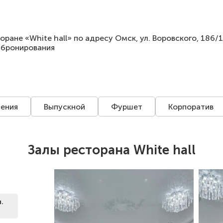
оране «White hall» по адресу Омск, ул. Воровского, 186/1
 бронирования
ения
Выпускной
Фуршет
Корпоратив
Залы ресторана White hall
.