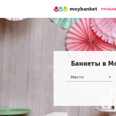
moybanket
ПЛОЩАД
Банкеты в
М
Место