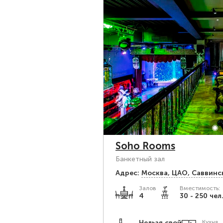
Soho Rooms
Банкетный зал
Адрес:
Москва, ЦАО, Саввинска
Залов
Вместимость:
4
30 - 250 чел
Нельзя свой
Кухня