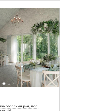
чногорский р-н, пос.
го, 16