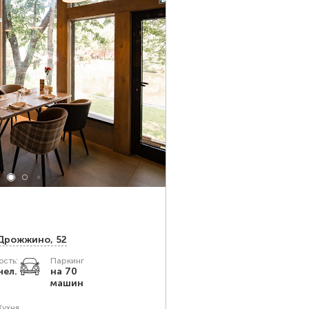
 Дрожжино, 52
сть:
Паркинг
чел.
на 70
машин
Кухня