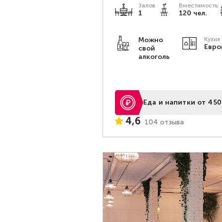
Залов
Вместимость:
1
120 чел.
Можно
Кухня
Евро
свой
алкоголь
Еда и напитки от 450
4,6
104 отзыва