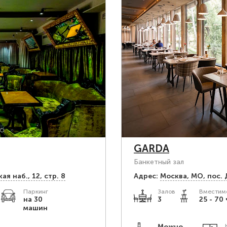
GARDA
Банкетный зал
я наб., 12, стр. 8
Адрес:
Москва, МО, пос.
Паркинг
Залов
Вместимо
.
на 30
3
25 - 70 
машин
Можно