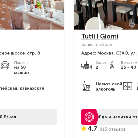
Tutti I Giorni
Банкетный зал
рное шоссе, стр. 8
Адрес:
Москва, СЗАО, ул.
Паркинг
Залов
Вместимо
на 50
2
25 - 40 
машин
Нельзя свой
пейская, кавказская
алкоголь
0 Р/чел.
Еда и напитки от
4,7
915 отзывов