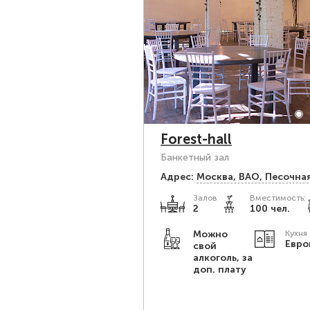
Forest-hall
Банкетный зал
Адрес:
Москва, ВАО, Песочная
Залов
Вместимость:
2
100 чел.
Можно
Кухня
Евро
свой
алкоголь, за
доп. плату