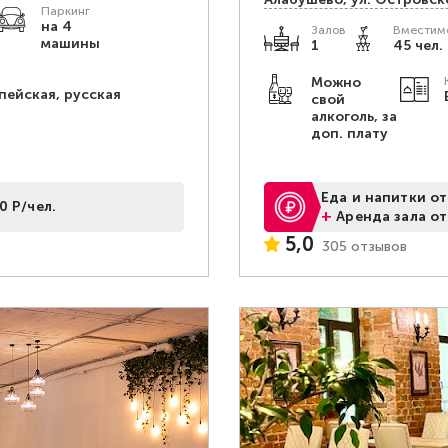
Паркинг
на 4
Залов
Вместимо
машины
1
45 чел.
Можно
пейская, русская
свой
алкоголь, за
доп. плату
Еда и напитки от
0 Р/чел.
+
Аренда зала от
5,0
305 отзывов