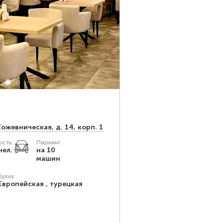
Кожевническая, д. 14, корп. 1
сть:
Паркинг
чел.
на 10
машин
Кухня
Европейская , турецкая