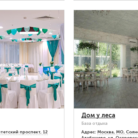
Дом у леса
База отдыха
тетский проспект, 12
Адрес:
Москва, МО, Солне
Алабушево, ул. Островско