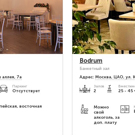
Bodrum
Банкетный зал
 аллея, 7а
Адрес:
Москва, ЦАО, ул. 
Паркинг
Залов
Вместимо
Отсутствует
2
25 - 45 
пейская, восточная
Можно
свой
алкоголь, за
доп. плату