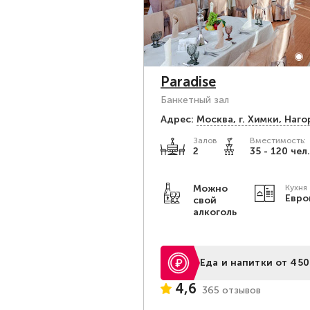
Paradise
Банкетный зал
Адрес:
Москва, г. Химки, Наго
Залов
Вместимость:
2
35 - 120 чел.
Можно
Кухня
Евро
свой
алкоголь
Еда и напитки от 450
4,6
365 отзывов