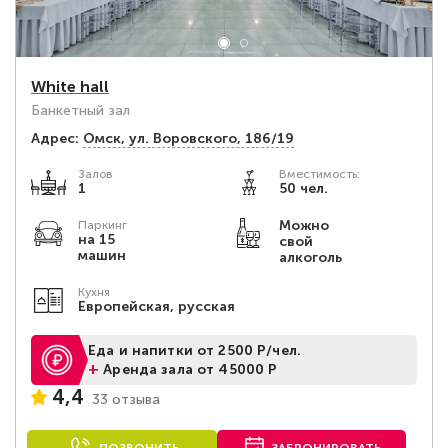
White hall
Банкетный зал
Адрес:
Омск, ул. Воровского, 186/19
Залов
Вместимость:
1
50 чел.
Можно
Паркинг
на 15
свой
машин
алкоголь
Кухня
Европейская, русская
Еда и напитки от 2500 Р/чел.
+
Аренда зала от 45000 Р
4,4
33 отзыва