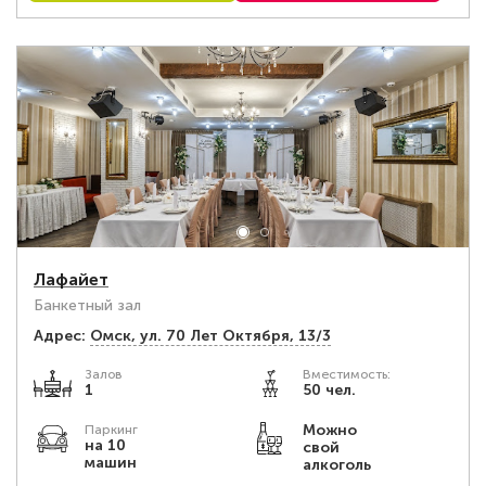
Лафайет
Банкетный зал
Адрес:
Омск, ул. 70 Лет Октября, 13/3
Залов
Вместимость:
1
50 чел.
Можно
Паркинг
на 10
свой
машин
алкоголь