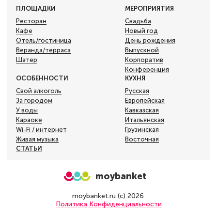
ПЛОЩАДКИ
МЕРОПРИЯТИЯ
Ресторан
Свадьба
Кафе
Новый год
Отель/гостиница
День рождения
Веранда/терраса
Выпускной
Шатер
Корпоратив
Конференция
ОСОБЕННОСТИ
КУХНЯ
Свой алкоголь
Русская
За городом
Европейская
У воды
Кавказская
Караоке
Итальянская
Wi-Fi / интернет
Грузинская
Живая музыка
Восточная
СТАТЬИ
moybanket
moybanket.ru (с) 2026
Политика Конфиденциальности